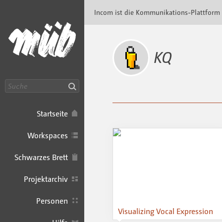
Incom Hof University · Incom Kommunikation
Incom ist die Kommunikations-Plattform
KQ
Suche
Startseite
Workspaces
Schwarzes Brett
Projektarchiv
Personen
Visualizing Vocal Expression