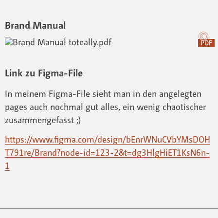
Brand Manual
PDF
Link zu Figma-File
In meinem Figma-File sieht man in den angelegten
pages auch nochmal gut alles, ein wenig chaotischer
zusammengefasst ;)
https://www.figma.com/design/bEnrWNuCVbYMsDOH
T791re/Brand?node-id=123-2&t=dg3HlgHiET1KsN6n-
1