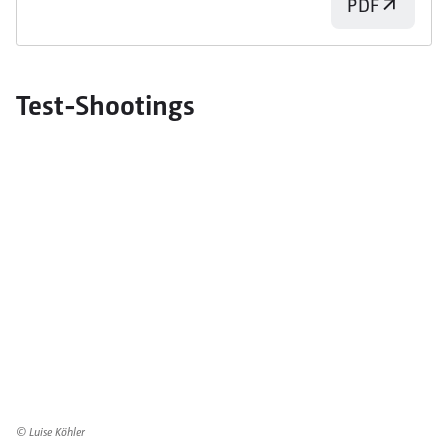
PDF
Test-Shootings
© Luise Köhler